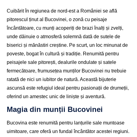
Cuibărit în regiunea de nord-est a României se află
pitorescul ținut al Bucovinei, o zonă cu peisaje
încântătoare, cu munți acoperiți de brazi înalți și zvelți,
unde dăinuie o atmosferă solemnă dată de sutele de
biserici și mănăstiri creștine. Pe scurt, un loc minunat de
poveste, bogat în cultură și tradiție. Renumită pentru
peisajele sale pitorești, dealurile ondulate și satele
fermecătoare, frumusețea munților Bucovinei nu trebuie
ratată de nici un iubitor de natură. Această bijuterie
ascunsă este refugiul ideal pentru pasionații de drumeții,
oferind un amestec unic de liniște și aventură.
Magia din munții Bucovinei
Bucovina este renumită pentru lanțurile sale muntoase
uimitoare, care oferă un fundal încântător acestei regiuni.