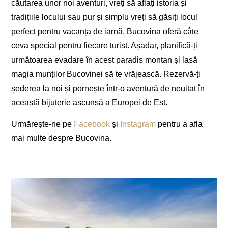
căutarea unor noi aventuri, vreți să aflați istoria și
tradițiile locului sau pur și simplu vreți să găsiți locul
perfect pentru vacanța de iarnă, Bucovina oferă câte
ceva special pentru fiecare turist. Așadar, planifică-ți
următoarea evadare în acest paradis montan și lasă
magia munților Bucovinei să te vrăjească. Rezervă-ți
șederea la noi și pornește într-o aventură de neuitat în
această bijuterie ascunsă a Europei de Est.
Urmărește-ne pe
Facebook
și
Instagram
pentru a afla
mai multe despre Bucovina.