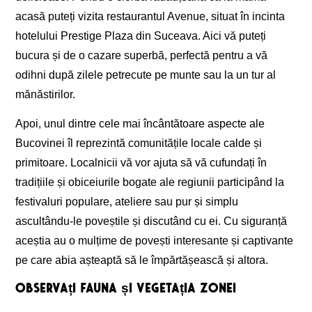
acasă puteți vizita restaurantul Avenue, situat în incinta
hotelului Prestige Plaza din Suceava. Aici vă puteți
bucura și de o cazare superbă, perfectă pentru a vă
odihni după zilele petrecute pe munte sau la un tur al
mănăstirilor.
Apoi, unul dintre cele mai încântătoare aspecte ale
Bucovinei îl reprezintă comunitățile locale calde și
primitoare. Localnicii vă vor ajuta să vă cufundați în
tradițiile și obiceiurile bogate ale regiunii participând la
festivaluri populare, ateliere sau pur și simplu
ascultându-le poveștile și discutând cu ei. Cu siguranță
aceștia au o mulțime de povești interesante și captivante
pe care abia așteaptă să le împărtășească și altora.
Observați fauna și vegetația zonei