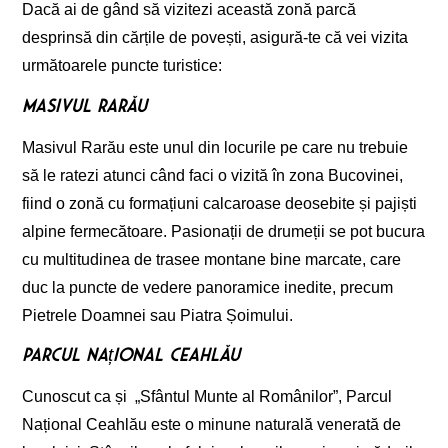
Dacă ai de gând să vizitezi această zonă parcă
desprinsă din cărțile de povești, asigură-te că vei vizita
următoarele puncte turistice:
Masivul Rarău
Masivul Rarău este unul din locurile pe care nu trebuie
să le ratezi atunci când faci o vizită în zona Bucovinei,
fiind o zonă cu formațiuni calcaroase deosebite și pajiști
alpine fermecătoare. Pasionații de drumeții se pot bucura
cu multitudinea de trasee montane bine marcate, care
duc la puncte de vedere panoramice inedite, precum
Pietrele Doamnei sau Piatra Șoimului.
Parcul Național Ceahlău
Cunoscut ca și „Sfântul Munte al Românilor”, Parcul
Național Ceahlău este o minune naturală venerată de