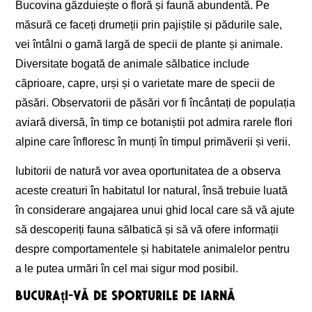
Bucovina găzduiește o floră și faună abundentă. Pe
măsură ce faceți drumeții prin pajiștile și pădurile sale,
vei întâlni o gamă largă de specii de plante și animale.
Diversitate bogată de animale sălbatice include
căprioare, capre, urși și o varietate mare de specii de
păsări. Observatorii de păsări vor fi încântați de populația
aviară diversă, în timp ce botaniștii pot admira rarele flori
alpine care înfloresc în munți în timpul primăverii și verii.
Iubitorii de natură vor avea oportunitatea de a observa
aceste creaturi în habitatul lor natural, însă trebuie luată
în considerare angajarea unui ghid local care să vă ajute
să descoperiți fauna sălbatică și să vă ofere informații
despre comportamentele și habitatele animalelor pentru
a le putea urmări în cel mai sigur mod posibil.
Bucurați-vă de sporturile de iarnă