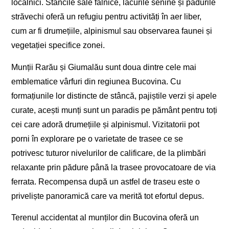
localnici. Stâncile sale falnice, lacurile senine și pădurile
străvechi oferă un refugiu pentru activități în aer liber,
cum ar fi drumețiile, alpinismul sau observarea faunei și
vegetației specifice zonei.
Munții Rarău și Giumalău sunt doua dintre cele mai
emblematice vârfuri din regiunea Bucovina. Cu
formațiunile lor distincte de stâncă, pajiștile verzi și apele
curate, acești munți sunt un paradis pe pământ pentru toți
cei care adoră drumețiile și alpinismul. Vizitatorii pot
porni în explorare pe o varietate de trasee ce se
potrivesc tuturor nivelurilor de calificare, de la plimbări
relaxante prin pădure până la trasee provocatoare de via
ferrata. Recompensa după un astfel de traseu este o
priveliște panoramică care va merită tot efortul depus.
Terenul accidentat al munților din Bucovina oferă un