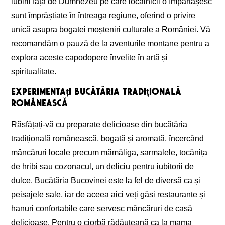
iubirii față de Dumnezeu pe care localnicii o împărtășesc
sunt împrăștiate în întreaga regiune, oferind o privire
unică asupra bogatei moșteniri culturale a României. Vă
recomandăm o pauză de la aventurile montane pentru a
explora aceste capodopere învelite în artă și
spiritualitate.
Experimentați bucătăria tradițională
românească
Răsfățați-vă cu preparate delicioase din bucătăria
tradițională românească, bogată și aromată, încercând
mâncăruri locale precum mămăliga, sarmalele, tocănița
de hribi sau cozonacul, un deliciu pentru iubitorii de
dulce. Bucătăria Bucovinei este la fel de diversă ca și
peisajele sale, iar de aceea aici veți găsi restaurante și
hanuri confortabile care servesc mâncăruri de casă
delicioase. Pentru o ciorbă rădăuțeană ca la mama