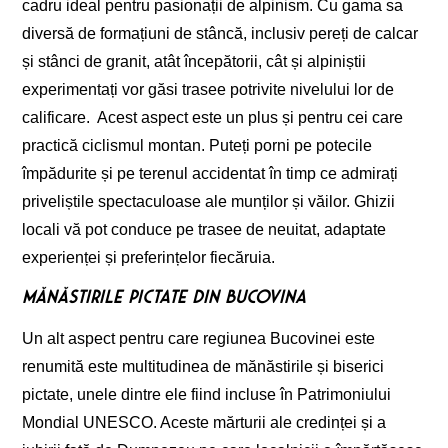
cadru ideal pentru pasionații de alpinism. Cu gama sa
diversă de formațiuni de stâncă, inclusiv pereți de calcar
și stânci de granit, atât începătorii, cât și alpiniștii
experimentați vor găsi trasee potrivite nivelului lor de
calificare. Acest aspect este un plus și pentru cei care
practică ciclismul montan. Puteți porni pe potecile
împădurite și pe terenul accidentat în timp ce admirați
priveliștile spectaculoase ale munților și văilor. Ghizii
locali vă pot conduce pe trasee de neuitat, adaptate
experienței și preferințelor fiecăruia.
Mănăstirile pictate din Bucovina
Un alt aspect pentru care regiunea Bucovinei este
renumită este multitudinea de mănăstirile și biserici
pictate, unele dintre ele fiind incluse în Patrimoniului
Mondial UNESCO. Aceste mărturii ale credinței și a