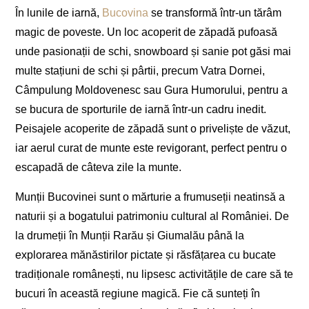
În lunile de iarnă,
Bucovina
se transformă într-un tărâm
magic de poveste. Un loc acoperit de zăpadă pufoasă
unde pasionații de schi, snowboard și sanie pot găsi mai
multe stațiuni de schi și pârtii, precum Vatra Dornei,
Câmpulung Moldovenesc sau Gura Humorului, pentru a
se bucura de sporturile de iarnă într-un cadru inedit.
Peisajele acoperite de zăpadă sunt o priveliște de văzut,
iar aerul curat de munte este revigorant, perfect pentru o
escapadă de câteva zile la munte.
Munții Bucovinei sunt o mărturie a frumuseții neatinsă a
naturii și a bogatului patrimoniu cultural al României. De
la drumeții în Munții Rarău și Giumalău până la
explorarea mănăstirilor pictate și răsfățarea cu bucate
tradiționale românești, nu lipsesc activitățile de care să te
bucuri în această regiune magică. Fie că sunteți în