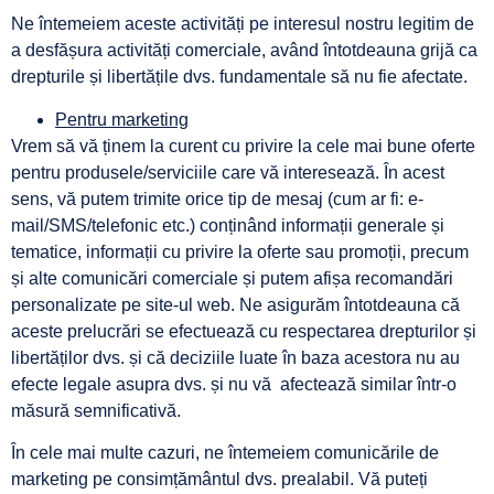
Ne întemeiem aceste activități pe interesul nostru legitim de
a desfășura activități comerciale, având întotdeauna grijă ca
drepturile și libertățile dvs. fundamentale să nu fie afectate.
Pentru marketing
Vrem să vă ținem la curent cu privire la cele mai bune oferte
pentru produsele/serviciile care vă interesează. În acest
sens, vă putem trimite orice tip de mesaj (cum ar fi: e-
mail/SMS/telefonic etc.) conținând informații generale și
tematice, informații cu privire la oferte sau promoții, precum
și alte comunicări comerciale și putem afișa recomandări
personalizate pe site-ul web. Ne asigurăm întotdeauna că
aceste prelucrări se efectuează cu respectarea drepturilor și
libertăților dvs. și că deciziile luate în baza acestora nu au
efecte legale asupra dvs. și nu vă afectează similar într-o
măsură semnificativă.
În cele mai multe cazuri, ne întemeiem comunicările de
marketing pe consimțământul dvs. prealabil. Vă puteți