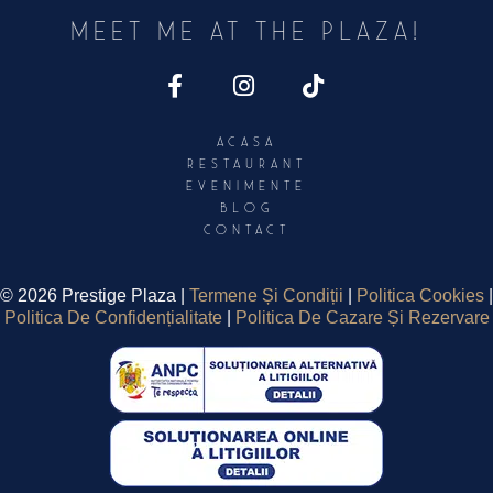
Meet Me At The PLAZA!
Acasa
Restaurant
Evenimente
Blog
Contact
©
2026 Prestige Plaza |
Termene Și Condiții
|
Politica Cookies
|
Politica De Confidențialitate
|
Politica De Cazare Și Rezervare