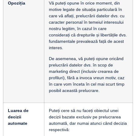
Opoziția
Vă puteți opune în orice moment, din
motive legate de situația particulară în
care vă aflați, prelucrării datelor dvs. cu
caracter personal în temeiul interesului
nostru legitim, în cazul în care
considerați că drepturile și libertățile dvs.
fundamentale prevalează față de acest
interes.
De asemenea, vă puteți opune oricând
prelucrării datelor dvs. în scop de
marketing direct (inclusiv crearea de
profiluri), fără a invoca vreun motiv, caz
în care vom înceta în cel mai scurt timp
posibil această prelucrare.
Luarea de
Puteți cere să nu faceți obiectul unei
decizii
decizii bazate exclusiv pe prelucrarea
automate
automată, dar numai atunci când decizia
respectivă: