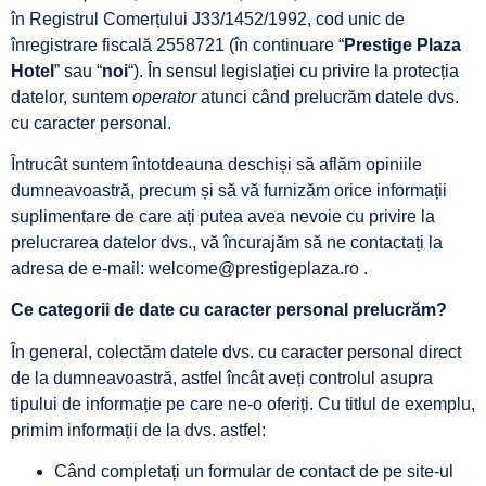
în Registrul Comerțului J33/1452/1992, cod unic de
înregistrare fiscală 2558721 (în continuare “
Prestige Plaza
Hotel
” sau “
noi
“). În sensul legislației cu privire la protecția
datelor, suntem
operator
atunci când prelucrăm datele dvs.
cu caracter personal.
Întrucât suntem întotdeauna deschiși să aflăm opiniile
dumneavoastră, precum și să vă furnizăm orice informații
suplimentare de care ați putea avea nevoie cu privire la
prelucrarea datelor dvs., vă încurajăm să ne contactați la
adresa de e-mail: welcome@prestigeplaza.ro .
Ce categorii de date cu caracter personal prelucrăm?
În general, colectăm datele dvs. cu caracter personal direct
de la dumneavoastră, astfel încât aveți controlul asupra
tipului de informație pe care ne-o oferiți. Cu titlul de exemplu,
primim informații de la dvs. astfel:
Când completați un formular de contact de pe site-ul