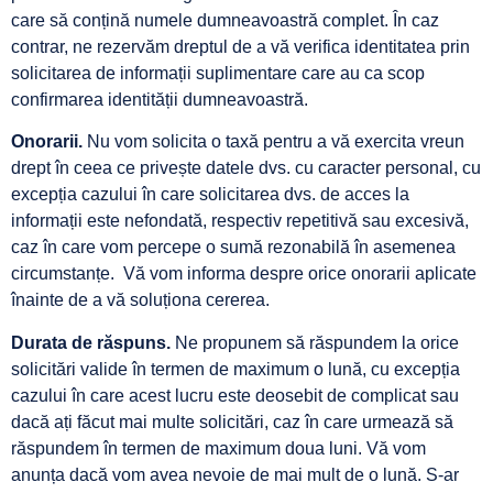
care să conțină numele dumneavoastră complet. În caz
contrar, ne rezervăm dreptul de a vă verifica identitatea prin
solicitarea de informații suplimentare care au ca scop
confirmarea identității dumneavoastră.
Onorarii.
Nu vom solicita o taxă pentru a vă exercita vreun
drept în ceea ce privește datele dvs. cu caracter personal, cu
excepția cazului în care solicitarea dvs. de acces la
informații este nefondată, respectiv repetitivă sau excesivă,
caz în care vom percepe o sumă rezonabilă în asemenea
circumstanțe. Vă vom informa despre orice onorarii aplicate
înainte de a vă soluționa cererea.
Durata de răspuns.
Ne propunem să răspundem la orice
solicitări valide în termen de maximum o lună, cu excepția
cazului în care acest lucru este deosebit de complicat sau
dacă ați făcut mai multe solicitări, caz în care urmează să
răspundem în termen de maximum doua luni. Vă vom
anunța dacă vom avea nevoie de mai mult de o lună. S-ar