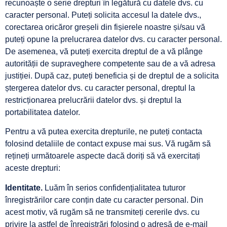
recunoaște o serie drepturi în legătură cu datele dvs. cu
caracter personal. Puteți solicita accesul la datele dvs.,
corectarea oricăror greșeli din fișierele noastre și/sau vă
puteți opune la prelucrarea datelor dvs. cu caracter personal.
De asemenea, vă puteți exercita dreptul de a vă plânge
autorității de supraveghere competente sau de a vă adresa
justiției. După caz, puteți beneficia și de dreptul de a solicita
ștergerea datelor dvs. cu caracter personal, dreptul la
restricționarea prelucrării datelor dvs. și dreptul la
portabilitatea datelor.
Pentru a vă putea exercita drepturile, ne puteți contacta
folosind detaliile de contact expuse mai sus. Vă rugăm să
rețineți următoarele aspecte dacă doriți să vă exercitați
aceste drepturi:
Identitate.
Luăm în serios confidențialitatea tuturor
înregistrărilor care conțin date cu caracter personal. Din
acest motiv, vă rugăm să ne transmiteți cererile dvs. cu
privire la astfel de înregistrări folosind o adresă de e-mail