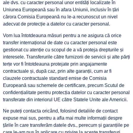
ale dvs. cu caracter personal unor entități localizate în
Uniunea Europeană sau în afara Uniunii, inclusiv în țări
cărora Comisia Europeană nu le-a recunoscut un nivel
adecvat de protecție a datelor cu caracter personal.
Vom lua întotdeauna măsuri pentru a ne asigura că orice
transfer internațional de date cu caracter personal este
gestionat cu atenție cu scopul de a vă proteja drepturile și
interesele. Transferurile către furnizorii de servicii și alte părți
terțe vor fi întotdeauna protejate prin angajamente
contractuale și, după caz, prin alte garanții, cum ar fi
clauzele contractuale standard emise de Comisia
Europeană sau schemele de certificare, precum Scutul de
confidențialitate pentru protecția datelor cu caracter personal
transferate din interiorul UE către Statele Unite ale Americii.
Ne puteți contacta oricând, folosind detaliile de contact
expuse mai sus, pentru a afla mai multe informații despre
țările în care transferăm datele dvs., perecum și garanțiile pe
care le-am pus în aplicare cu privire la aceste transferuri.