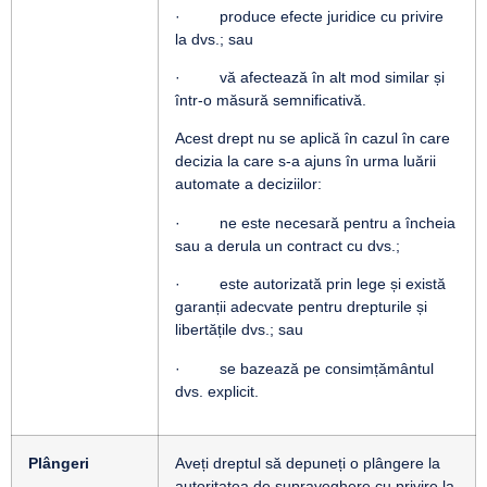
· produce efecte juridice cu privire
la dvs.; sau
· vă afectează în alt mod similar și
într-o măsură semnificativă.
Acest drept nu se aplică în cazul în care
decizia la care s-a ajuns în urma luării
automate a deciziilor:
· ne este necesară pentru a încheia
sau a derula un contract cu dvs.;
· este autorizată prin lege și există
garanții adecvate pentru drepturile și
libertățile dvs.; sau
· se bazează pe consimțământul
dvs. explicit.
Plângeri
Aveți dreptul să depuneți o plângere la
autoritatea de supraveghere cu privire la