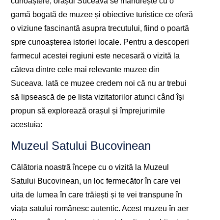
cunoaștere, orașul Suceava se mândrește cu o
gamă bogată de muzee și obiective turistice ce oferă
o viziune fascinantă asupra trecutului, fiind o poartă
spre cunoașterea istoriei locale. Pentru a descoperi
farmecul acestei regiuni este necesară o vizită la
câteva dintre cele mai relevante muzee din
Suceava. Iată ce muzee credem noi că nu ar trebui
să lipsească de pe lista vizitatorilor atunci când își
propun să explorează orașul și împrejurimile
acestuia:
Muzeul Satului Bucovinean
Călătoria noastră începe cu o vizită la Muzeul
Satului Bucovinean, un loc fermecător în care vei
uita de lumea în care trăiești și te vei transpune în
viața satului românesc autentic. Acest muzeu în aer