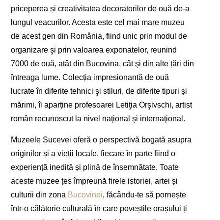
priceperea și creativitatea decoratorilor de ouă de-a
lungul veacurilor. Acesta este cel mai mare muzeu
de acest gen din România, fiind unic prin modul de
organizare şi prin valoarea exponatelor, reunind
7000 de ouă, atât din Bucovina, cât şi din alte țări din
întreaga lume. Colecția impresionantă de ouă
lucrate în diferite tehnici şi stiluri, de diferite tipuri și
mărimi, îi aparține profesoarei Letiţia Orşivschi, artist
român recunoscut la nivel naţional şi internaţional.
Muzeele Sucevei oferă o perspectivă bogată asupra
originilor și a vieții locale, fiecare în parte fiind o
experiență inedită și plină de însemnătate. Toate
aceste muzee țes împreună firele istoriei, artei și
culturii din zona
Bucovinei
, făcându-te să pornește
într-o călătorie culturală în care poveștile orașului ți