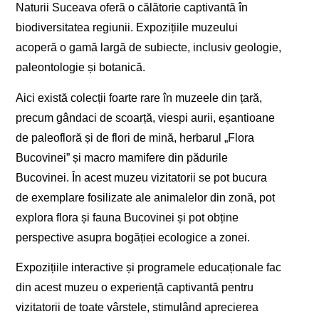
Naturii Suceava oferă o călătorie captivantă în
biodiversitatea regiunii. Expozițiile muzeului
acoperă o gamă largă de subiecte, inclusiv geologie,
paleontologie și botanică.
Aici există colecții foarte rare în muzeele din țară,
precum gândaci de scoarță, viespi aurii, eșantioane
de paleofloră și de flori de mină, herbarul „Flora
Bucovinei” și macro mamifere din pădurile
Bucovinei. În acest muzeu vizitatorii se pot bucura
de exemplare fosilizate ale animalelor din zonă, pot
explora flora și fauna Bucovinei și pot obține
perspective asupra bogăției ecologice a zonei.
Expozițiile interactive și programele educaționale fac
din acest muzeu o experiență captivantă pentru
vizitatorii de toate vârstele, stimulând aprecierea