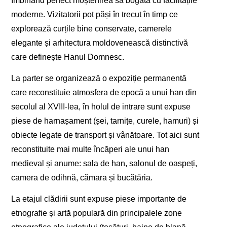
îmbinând perfect moștenirea sa bogată cu facilitățile
moderne. Vizitatorii pot păși în trecut în timp ce
explorează curțile bine conservate, camerele
elegante și arhitectura moldovenească distinctivă
care definește Hanul Domnesc.
La parter se organizează o expoziție permanentă
care reconstituie atmosfera de epocă a unui han din
secolul al XVIII-lea, în holul de intrare sunt expuse
piese de harnașament (șei, tarnițe, curele, hamuri) și
obiecte legate de transport și vânătoare. Tot aici sunt
reconstituite mai multe încăperi ale unui han
medieval și anume: sala de han, salonul de oaspeți,
camera de odihnă, cămara și bucătăria.
La etajul clădirii sunt expuse piese importante de
etnografie și artă populară din principalele zone