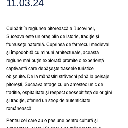
11.03.24
Cuibărit în regiunea pitorească a Bucovinei,
Suceava este un oraș plin de istorie, tradiție și
frumusețe naturală. Cuprinsă de farmecul medieval
și împodobită cu minuni arhitecturale, această
regiune mai puțin explorată promite o experiență
captivantă care depășește traseele turistice
obișnuite. De la mănăstiri străvechi până la peisaje
pitorești, Suceava atrage cu un amestec unic de
tradiție, ospitalitate și respect deosebit față de origini
și tradiție, oferind un strop de autenticitate
românească.
Pentru cei care au o pasiune pentru cultură și