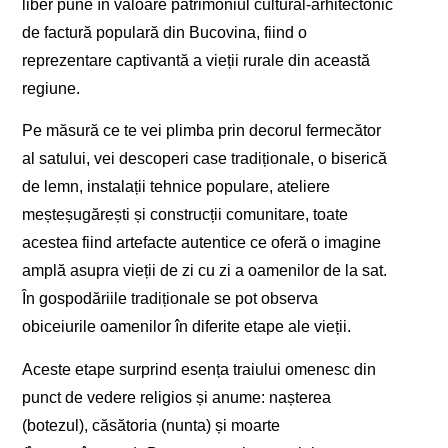
liber pune în valoare patrimoniul cultural-arhitectonic
de factură populară din Bucovina, fiind o
reprezentare captivantă a vieții rurale din această
regiune.
Pe măsură ce te vei plimba prin decorul fermecător
al satului, vei descoperi case tradiționale, o biserică
de lemn, instalații tehnice populare, ateliere
meșteșugărești și construcții comunitare, toate
acestea fiind artefacte autentice ce oferă o imagine
amplă asupra vieții de zi cu zi a oamenilor de la sat.
În gospodăriile tradiționale se pot observa
obiceiurile oamenilor în diferite etape ale vieții.
Aceste etape surprind esența traiului omenesc din
punct de vedere religios și anume: nașterea
(botezul), căsătoria (nunta) și moarte