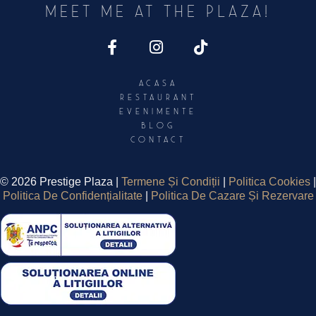
Meet Me At The PLAZA!
Acasa
Restaurant
Evenimente
Blog
Contact
©
2026 Prestige Plaza |
Termene Și Condiții
|
Politica Cookies
|
Politica De Confidențialitate
|
Politica De Cazare Și Rezervare