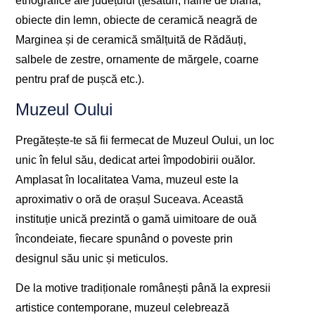
etnografice ale județului (țesături, haine de blană,
obiecte din lemn, obiecte de ceramică neagră de
Marginea și de ceramică smălțuită de Rădăuți,
salbele de zestre, ornamente de mărgele, coarne
pentru praf de pușcă etc.).
Muzeul Oului
Pregătește-te să fii fermecat de Muzeul Oului, un loc
unic în felul său, dedicat artei împodobirii ouălor.
Amplasat în localitatea Vama, muzeul este la
aproximativ o oră de orașul Suceava. Această
instituție unică prezintă o gamă uimitoare de ouă
încondeiate, fiecare spunând o poveste prin
designul său unic și meticulos.
De la motive tradiționale românești până la expresii
artistice contemporane, muzeul celebrează