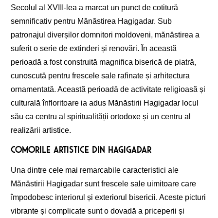
Secolul al XVIII-lea a marcat un punct de cotitură
semnificativ pentru Mănăstirea Hagigadar. Sub
patronajul diverșilor domnitori moldoveni, mănăstirea a
suferit o serie de extinderi și renovări. În această
perioadă a fost construită magnifica biserică de piatră,
cunoscută pentru frescele sale rafinate și arhitectura
ornamentată. Această perioadă de activitate religioasă și
culturală înfloritoare ia adus Mănăstirii Hagigadar locul
său ca centru al spiritualității ortodoxe și un centru al
realizării artistice.
Comorile artistice din Hagigadar
Una dintre cele mai remarcabile caracteristici ale
Mănăstirii Hagigadar sunt frescele sale uimitoare care
împodobesc interiorul și exteriorul bisericii. Aceste picturi
vibrante și complicate sunt o dovadă a priceperii și