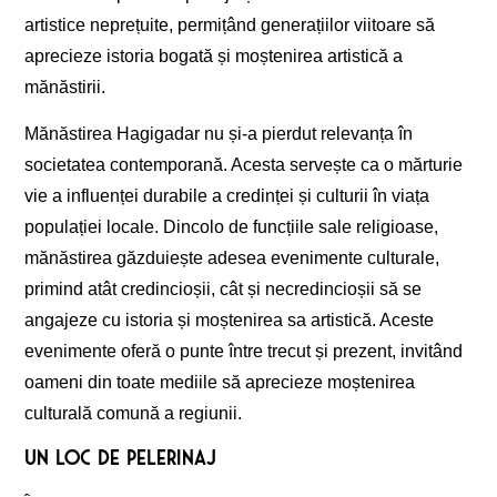
artistice neprețuite, permițând generațiilor viitoare să
aprecieze istoria bogată și moștenirea artistică a
mănăstirii.
Mănăstirea Hagigadar nu și-a pierdut relevanța în
societatea contemporană. Acesta servește ca o mărturie
vie a influenței durabile a credinței și culturii în viața
populației locale. Dincolo de funcțiile sale religioase,
mănăstirea găzduiește adesea evenimente culturale,
primind atât credincioșii, cât și necredincioșii să se
angajeze cu istoria și moștenirea sa artistică. Aceste
evenimente oferă o punte între trecut și prezent, invitând
oameni din toate mediile să aprecieze moștenirea
culturală comună a regiunii.
Un loc de pelerinaj