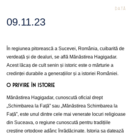
DATĂ
09.11.23
În regiunea pitorească a Sucevei, România, cuibarită de
verdeață și de dealuri, se află Mănăstirea Hagigadar.
Acest lăcaș de cult senin și istoric este o mărturie a
credinței durabile a generațiilor și a istoriei României.
O privire în istorie
Mănăstirea Hagigadar, cunoscută oficial drept
„Schimbarea la Față” sau „Mănăstirea Schimbarea la
Față”, este unul dintre cele mai venerate locuri religioase
din Suceava, o regiune cunoscută pentru tradițiile
creștine ortodoxe adânc înrădăcinate. Istoria sa datează