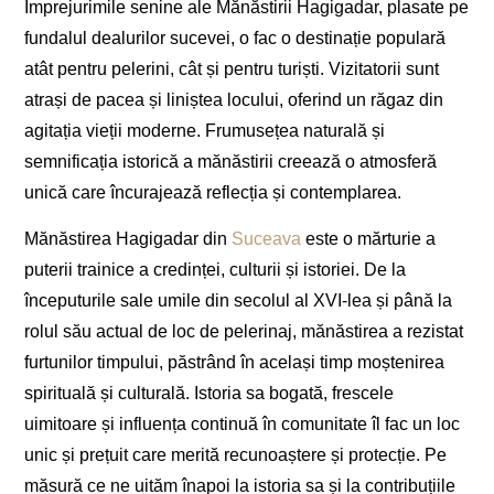
Împrejurimile senine ale Mănăstirii Hagigadar, plasate pe
fundalul dealurilor sucevei, o fac o destinație populară
atât pentru pelerini, cât și pentru turiști. Vizitatorii sunt
atrași de pacea și liniștea locului, oferind un răgaz din
agitația vieții moderne. Frumusețea naturală și
semnificația istorică a mănăstirii creează o atmosferă
unică care încurajează reflecția și contemplarea.
Mănăstirea Hagigadar din
Suceava
este o mărturie a
puterii trainice a credinței, culturii și istoriei. De la
începuturile sale umile din secolul al XVI-lea și până la
rolul său actual de loc de pelerinaj, mănăstirea a rezistat
furtunilor timpului, păstrând în același timp moștenirea
spirituală și culturală. Istoria sa bogată, frescele
uimitoare și influența continuă în comunitate îl fac un loc
unic și prețuit care merită recunoaștere și protecție. Pe
măsură ce ne uităm înapoi la istoria sa și la contribuțiile