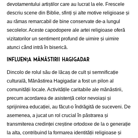
devotamentului artiștilor care au lucrat la ele. Frescele
descriu scene din Biblie, sfinți și alte motive religioase și
au rămas remarcabil de bine conservate de-a lungul
secolelor. Aceste capodopere ale artei religioase oferă
vizitatorilor un sentiment profund de uimire și uimire
atunci când intră în biserică.
Influența Mănăstirii Hagigadar
Dincolo de rolul său de lăcaș de cult și semnificație
culturală, Mănăstirea Hagigadar a fost un pilon al
comunității locale. Activitățile caritabile ale mănăstirii,
precum acordarea de asistență celor nevoiași și
sprijinirea educației, au făcut-o îndrăgită de suceveni. De
asemenea, a jucat un rol crucial în păstrarea și
transmiterea credinței creștine ortodoxe de la o generație
la alta, contribuind la formarea identității religioase și