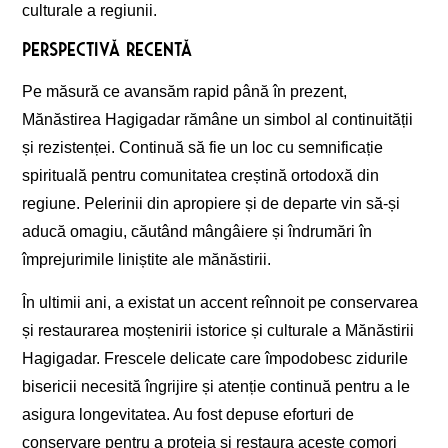
culturale a regiunii.
Perspectivă recentă
Pe măsură ce avansăm rapid până în prezent,
Mănăstirea Hagigadar rămâne un simbol al continuității
și rezistenței. Continuă să fie un loc cu semnificație
spirituală pentru comunitatea creștină ortodoxă din
regiune. Pelerinii din apropiere și de departe vin să-și
aducă omagiu, căutând mângâiere și îndrumări în
împrejurimile liniștite ale mănăstirii.
În ultimii ani, a existat un accent reînnoit pe conservarea
și restaurarea moștenirii istorice și culturale a Mănăstirii
Hagigadar. Frescele delicate care împodobesc zidurile
bisericii necesită îngrijire și atenție continuă pentru a le
asigura longevitatea. Au fost depuse eforturi de
conservare pentru a proteja și restaura aceste comori