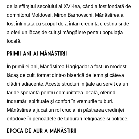
de la sfârșitul secolului al XVI-lea, când a fost fondată de
domnitorul Moldovei, Miron Barnovschi. Mănăstirea a
fost înființată cu scopul de a întări credința creștină și de
a oferi un lăcaș de cult și mângâiere pentru populația
locală.
Primii ani ai mănăstirii
În primii ei ani, Mănăstirea Hagigadar a fost un modest
lăcaș de cult, format dintr-o biserică de lemn și câteva
clădiri adiacente. Aceste structuri inițiale au servit ca un
far de speranță pentru comunitatea locală, oferind
îndrumări spirituale și confort în vremurile tulburi.
Mănăstirea a jucat un rol crucial în păstrarea credinței
ortodoxe în perioadele de tulburări religioase și politice.
Epoca de Aur a Mănăstirii