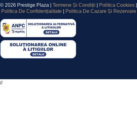
©
2026 Prestige Plaza |
Termene Și Condiții
|
Politica Cookies
|
Politica De Confidențialitate
|
Politica De Cazare Și Rezervare
//